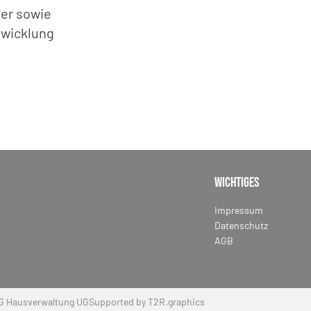
er sowie
twicklung
Wichtiges
Impressum
Datenschutz
AGB
G Hausverwaltung UG
Supported by T2R.graphics